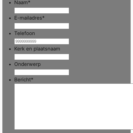
Naam
*
E-mailadres
*
Telefoon
Kerk en plaatsnaam
Onderwerp
Bericht
*