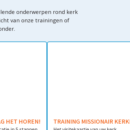
illende onderwerpen rond kerk
icht van onze trainingen of
onder.
AG HET HOREN!
TRAINING MISSIONAIR KER
atie in 5 stappen
Het visitekaartje van uw kerk