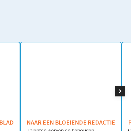
KBLAD
NAAR EEN BLOEIENDE REDACTIE
Talenten werven en behouden
O