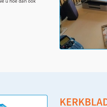
we u hoe dan ook
KERKBLA