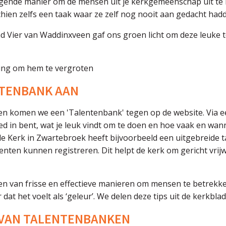
igende manier om de mensen uit je kerkgemeenschap uit te
hien zelfs een taak waar ze zelf nog nooit aan gedacht had
d Vier van Waddinxveen gaf ons groen licht om deze leuke tes
ding om hem te vergroten
NTENBANK AAN
ken komen we een 'Talentenbank' tegen op de website. Via e
ed in bent, wat je leuk vindt om te doen en hoe vaak en wan
 Kerk in Zwartebroek heeft bijvoorbeeld een uitgebreide 
nten kunnen registreren. Dit helpt de kerk om gericht vrijw
en van frisse en effectieve manieren om mensen te betrekke
 dat het voelt als ‘geleur’. We delen deze tips uit de kerkbla
VAN TALENTENBANKEN