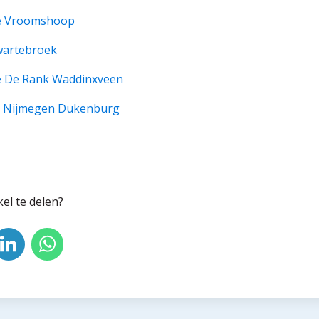
e Vroomshoop
wartebroek
e De Rank Waddinxveen
n Nijmegen Dukenburg
kel te delen?