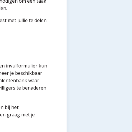
 nodigen om een taak
den.
t met jullie te delen.
en invulformulier kun
neer je beschikbaar
talentenbank waar
illigers te benaderen
n bij het
den graag met je.