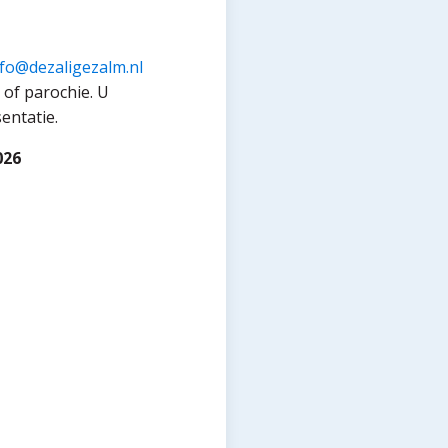
nfo@dezaligezalm.nl
of parochie. U
entatie.
026