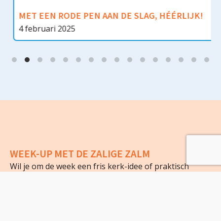
MET EEN RODE PEN AAN DE SLAG, HÉÉRLIJK!
4 februari 2025
WEEK-UP MET DE ZALIGE ZALM
Wil je om de week een fris kerk-idee of praktisch
advies in je mailbox? Schrijf je dan nu in voor onze
inspirerende weekstarter en laat je maandagochtend
stralen!
E-mailadres
*