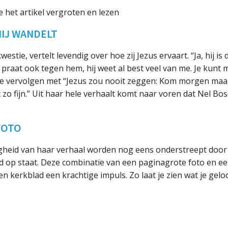
e het artikel vergroten en lezen
MIJ WANDELT
estie, vertelt levendig over hoe zij Jezus ervaart. “Ja, hij i
 praat ook tegen hem, hij weet al best veel van me. Je kunt
te vervolgen met “Jezus zou nooit zeggen: Kom morgen maar t
 zo fijn.” Uit haar hele verhaalt komt naar voren dat Nel B
FOTO
ndigheid van haar verhaal worden nog eens onderstreept doo
d op staat. Deze combinatie van een paginagrote foto en een
n kerkblad een krachtige impuls. Zo laat je zien wat je geloo