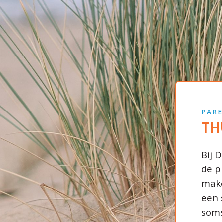
PARE
TH
Bij 
de p
make
een 
soms