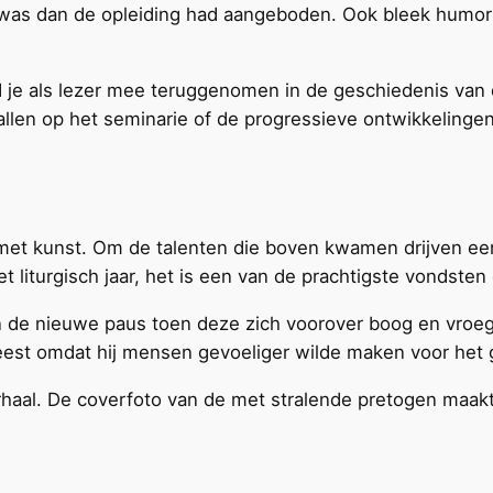
 was dan de opleiding had aangeboden. Ook bleek humor e
rd je als lezer mee teruggenomen in de geschiedenis van
allen op het seminarie of de progressieve ontwikkelingen
gen met kunst. Om de talenten die boven kwamen drijven e
t liturgisch jaar, het is een van de prachtigste vondsten 
van de nieuwe paus toen deze zich voorover boog en vroeg:
weest omdat hij mensen gevoeliger wilde maken voor het 
verhaal. De coverfoto van de met stralende pretogen maak