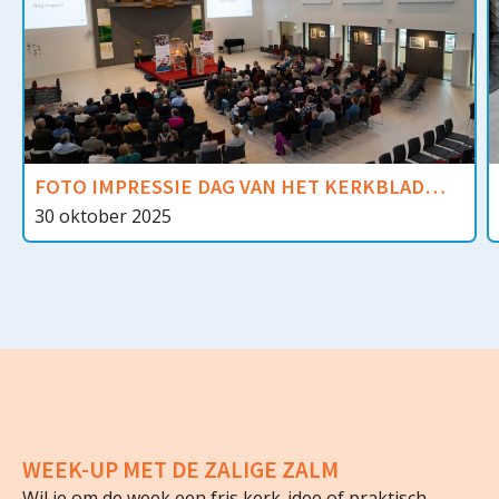
FOTO IMPRESSIE DAG VAN HET KERKBLAD
2025
30 oktober 2025
WEEK-UP MET DE ZALIGE ZALM
Wil je om de week een fris kerk-idee of praktisch